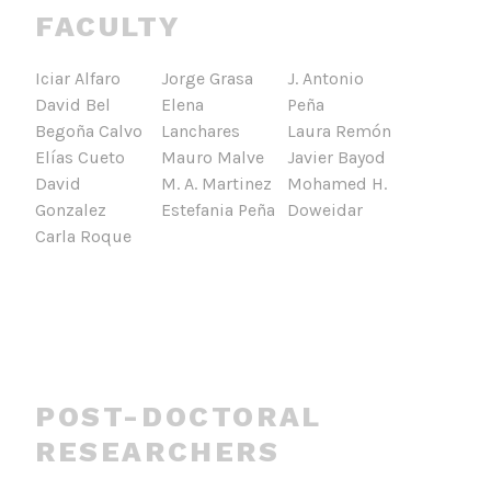
FACULTY
Iciar Alfaro
Jorge Grasa
J. Antonio
David Bel
Elena
Peña
Begoña Calvo
Lanchares
Laura Remón
Elías Cueto
Mauro Malve
Javier Bayod
David
M. A. Martinez
Mohamed H.
Gonzalez
Estefania Peña
Doweidar
Carla Roque
POST-DOCTORAL
RESEARCHERS