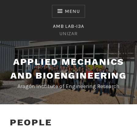
Skip
to
MENU
content
AMB LAB-I3A
UNIZAR
APPLIED MECHANICS
AND BIOENGINEERING
Aragón Institute of Engineering Research
PEOPLE